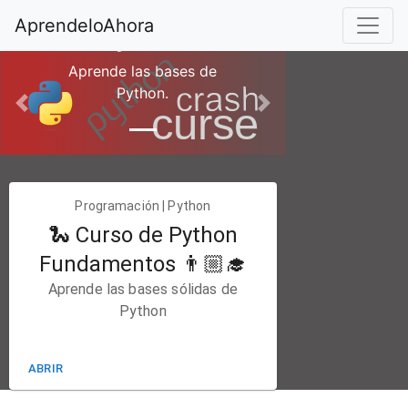
Curso Básico de
AprendeloAhora
Python
Aprende las bases de
Python.
Previous
Next
Programación | Python
🐍 Curso de Python
Fundamentos 👨🏼‍🎓
Aprende las bases sólidas de
Python
ABRIR